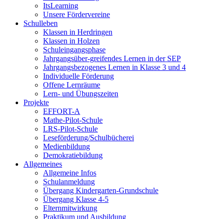
ItsLearning
Unsere Fördervereine
Schulleben
Klassen in Herdringen
Klassen in Holzen
Schuleingangsphase
Jahrgangsüber-greifendes Lernen in der SEP
Jahrgangsbezogenes Lernen in Klasse 3 und 4
Individuelle Förderung
Offene Lernräume
Lern- und Übungszeiten
Projekte
EFFORT-A
Mathe-Pilot-Schule
LRS-Pilot-Schule
Leseförderung/Schulbücherei
Medienbildung
Demokratiebildung
Allgemeines
Allgemeine Infos
Schulanmeldung
Übergang Kindergarten-Grundschule
Übergang Klasse 4-5
Elternmitwirkung
Praktikum und Ausbildung