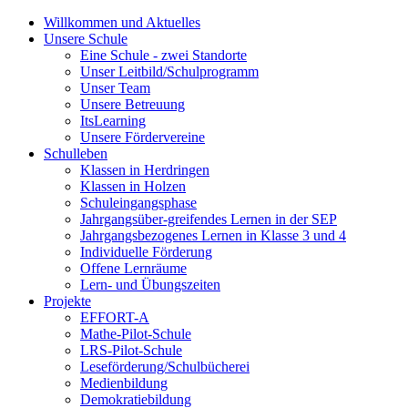
Willkommen und Aktuelles
Unsere Schule
Eine Schule - zwei Standorte
Unser Leitbild/Schulprogramm
Unser Team
Unsere Betreuung
ItsLearning
Unsere Fördervereine
Schulleben
Klassen in Herdringen
Klassen in Holzen
Schuleingangsphase
Jahrgangsüber-greifendes Lernen in der SEP
Jahrgangsbezogenes Lernen in Klasse 3 und 4
Individuelle Förderung
Offene Lernräume
Lern- und Übungszeiten
Projekte
EFFORT-A
Mathe-Pilot-Schule
LRS-Pilot-Schule
Leseförderung/Schulbücherei
Medienbildung
Demokratiebildung