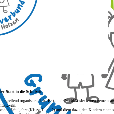
er Start in die Schulzeit
ergreifend organisiert, d. h., Erst- und Zweitklässler lernen gemeinsam
ntwickeln.
eiden Schuljahre (Klasse 1 und 2) und dient dazu, den Kindern einen sa