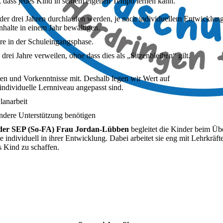
et, dass jedes Kind in seinem eigenen Tempo lernen kann.
der drei Jahren durchlaufen werden, je nach individuellem Entwicklun
Inhalte in einem Jahr bewältigen.
hre in der Schuleingangsphase.
drei Jahre verweilen, ohne dass dies als „Sitzenbleiben“ gilt.
ten und Vorkenntnisse mit. Deshalb legen wir Wert auf
 individuelle Lernniveau angepasst sind.
lanarbeit
ndere Unterstützung benötigen
n der SEP (So-FA) Frau Jordan-Lübben
begleitet die Kinder beim Übe
 individuell in ihrer Entwicklung. Dabei arbeitet sie eng mit Lehrkrä
 Kind zu schaffen.